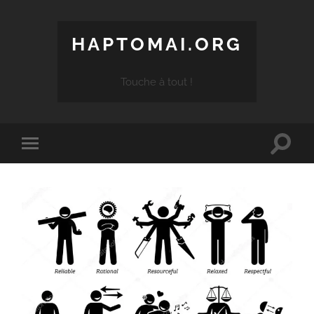
HAPTOMAI.ORG
Touche à tout !
Toggle
Toggle
search
mobile
field
menu