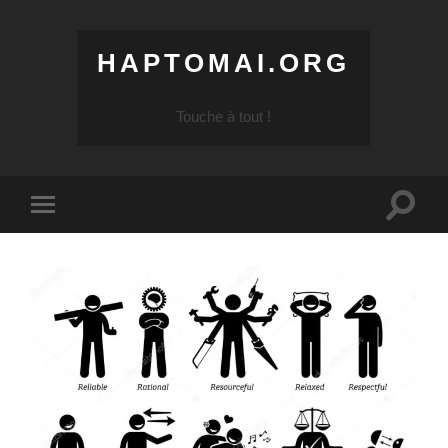
HAPTOMAI.ORG
Touche à tout !
Toggle
Toggle
search
mobile
field
menu