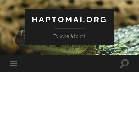
HAPTOMAI.ORG
Touche à tout !
Toggle
Toggle
search
mobile
field
menu