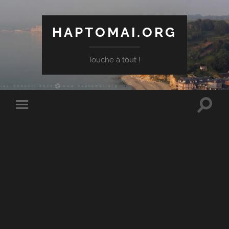
HAPTOMAI.ORG
Touche à tout !
Toggle
Toggle
search
mobile
field
menu